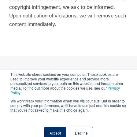
copyright infringement, we ask to be informed.
Upon notification of violations, we will remove such
content immediately.
This website stores cookies on your computer. These cookies are
Privacy Notice & Cookies
used to improve your website experience and provide more
personalized services to you, both on this website and through other
media. To find out more about the cookies we use, see our
Privacy
Impressum
Policy
.
We won't track your information when you visit our site. But in order to
comply with your preferences, we'll have to use just one tiny cookie so
that you're not asked to make this choice again.
© 2026 Quantifoil Micro Tools GmbH - part of SPT
Accept
Decline
Labtech